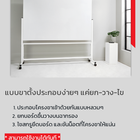
แบบขาตั้งประกอบง่ายๆ แค่ยก-วาง-ไข
ประกอบโครงขาเข้าด้วยกันแบบหลวมๆ
ยกบอร์ดขึ้นวางบนฉากรอง
ไขสกรูยึดบอร์ด และขันน็อตที่โครงขาให้แน่น
* สามารถใช้งานได้ทันที *