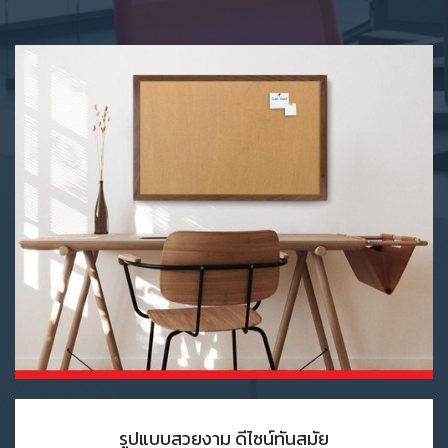
รูปแบบสวยงาม ดีไซน์ทันสมัย