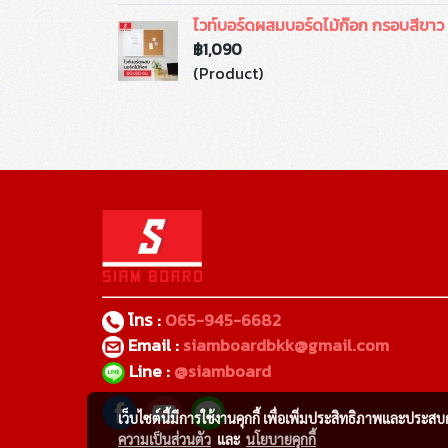
ไวท์บอร์ดผสมบอร์ดไม้ก๊อก กรอบสีขา
฿1,090
(Product)
โทร :
065-945-6682
Email :
siamboardbkk@gmail.com
Line :
@siamboard
เว็บไซต์นี้มีการใช้งานคุกกี้ เพื่อเพิ่มประสิทธิภาพและประส
ความเป็นส่วนตัว
และ
นโยบายคุกกี้